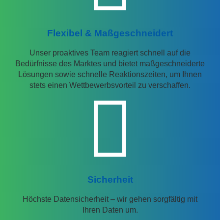
Flexibel & Maßgeschneidert
Unser proaktives Team reagiert schnell auf die
Bedürfnisse des Marktes und bietet maßgeschneiderte
Lösungen sowie schnelle Reaktionszeiten, um Ihnen
stets einen Wettbewerbsvorteil zu verschaffen.
Sicherheit
Höchste Datensicherheit – wir gehen sorgfältig mit
Ihren Daten um.